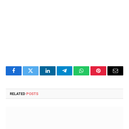
Facebook
Twitter
LinkedIn
Telegram
WhatsApp
Pinterest
Email
RELATED
POSTS