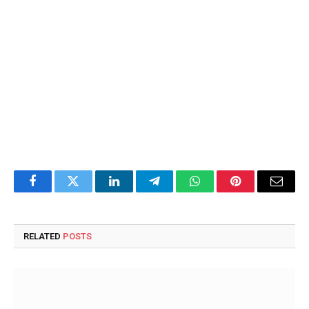
Facebook
Twitter
LinkedIn
Telegram
WhatsApp
Pinterest
Email
RELATED
POSTS