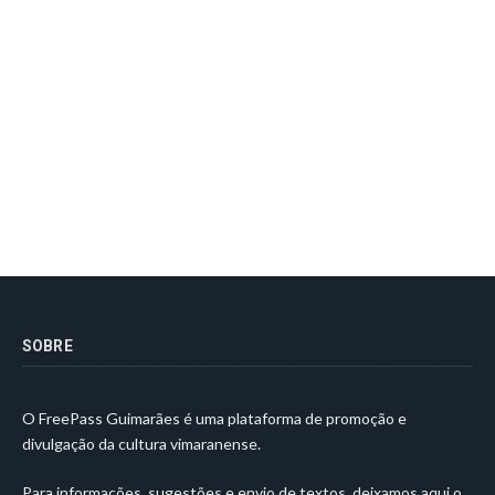
SOBRE
O FreePass Guimarães é uma plataforma de promoção e
divulgação da cultura vimaranense.
Para informações, sugestões e envio de textos, deixamos aqui o