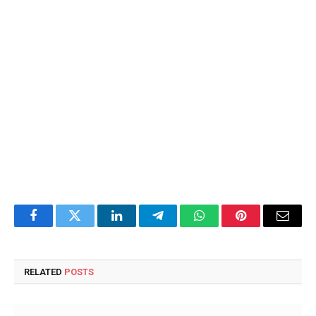
Facebook
Twitter
LinkedIn
Telegram
WhatsApp
Pinterest
Email
RELATED
POSTS