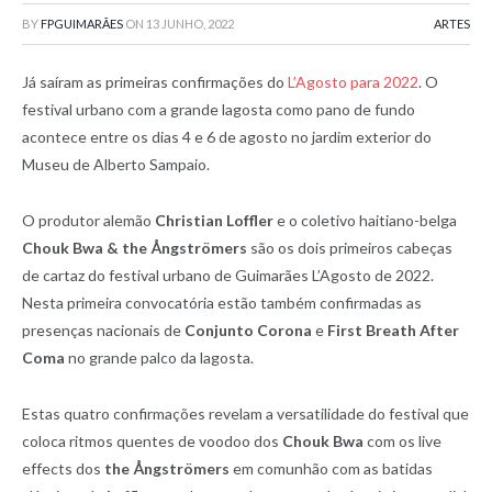
BY
FPGUIMARÃES
ON
13 JUNHO, 2022
ARTES
Já saíram as primeiras confirmações do
L’Agosto para 2022
. O
festival urbano com a grande lagosta como pano de fundo
acontece entre os dias 4 e 6 de agosto no jardim exterior do
Museu de Alberto Sampaio.
O produtor alemão
Christian Loffler
e o coletivo haitiano-belga
Chouk Bwa & the Ångströmers
são os dois primeiros cabeças
de cartaz do festival urbano de Guimarães L’Agosto de 2022.
Nesta primeira convocatória estão também confirmadas as
presenças nacionais de
Conjunto Corona
e
First Breath After
Coma
no grande palco da lagosta.
Estas quatro confirmações revelam a versatilidade do festival que
coloca ritmos quentes de voodoo dos
Chouk Bwa
com os live
effects dos
the Ångströmers
em comunhão com as batidas