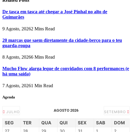
Related
Posts
De tasca em tasca até chegar a José Pinhal no alto de
Guimarães
9 Agosto, 2026
2 Mins Read
20 marcas que saem diretamente da cidade-berço para o teu
guarda-roupa
8 Agosto, 2026
6 Mins Read
Mucho Flow alarga leque de convidados com 8 performances (e
há uma saída)
7 Agosto, 2026
1 Min Read
Agenda
AGOSTO 2026
JULHO
SETEMBRO
SEG
TER
QUA
QUI
SEX
SAB
DOM
27
28
29
30
31
1
2