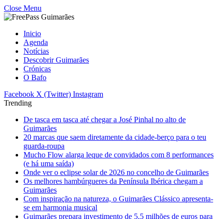
Close Menu
Inicio
Agenda
Notícias
Descobrir Guimarães
Crónicas
O Bafo
Facebook
X (Twitter)
Instagram
Trending
De tasca em tasca até chegar a José Pinhal no alto de
Guimarães
20 marcas que saem diretamente da cidade-berço para o teu
guarda-roupa
Mucho Flow alarga leque de convidados com 8 performances
(e há uma saída)
Onde ver o eclipse solar de 2026 no concelho de Guimarães
Os melhores hambúrgueres da Península Ibérica chegam a
Guimarães
Com inspiração na natureza, o Guimarães Clássico apresenta-
se em harmonia musical
Guimarães prepara investimento de 5,5 milhões de euros para