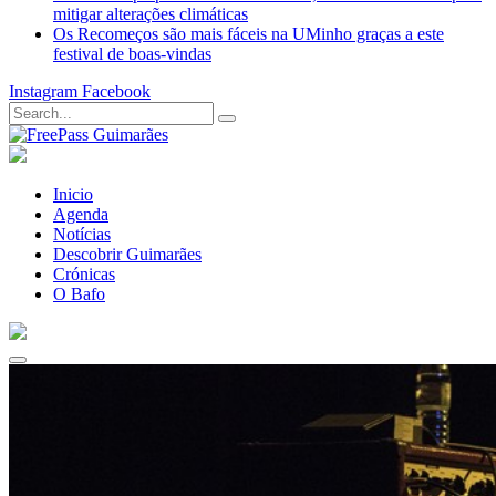
mitigar alterações climáticas
Os Recomeços são mais fáceis na UMinho graças a este
festival de boas-vindas
Instagram
Facebook
Inicio
Agenda
Notícias
Descobrir Guimarães
Crónicas
O Bafo