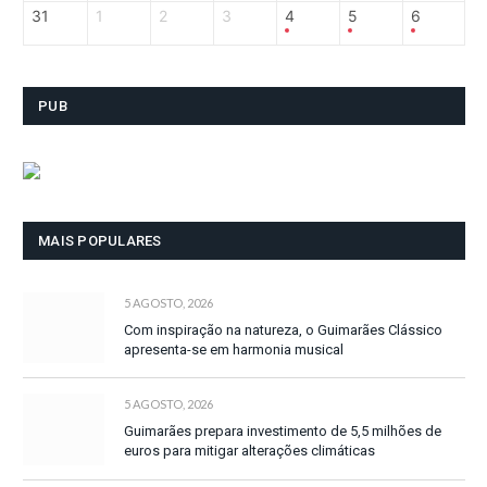
31
1
2
3
4
5
6
PUB
MAIS POPULARES
5 AGOSTO, 2026
Com inspiração na natureza, o Guimarães Clássico
apresenta-se em harmonia musical
5 AGOSTO, 2026
Guimarães prepara investimento de 5,5 milhões de
euros para mitigar alterações climáticas