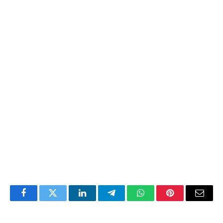
Facebook
Twitter
LinkedIn
Telegram
WhatsApp
Pinterest
Email