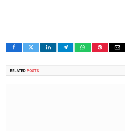
Facebook
Twitter
LinkedIn
Telegram
WhatsApp
Pinterest
Email
RELATED
POSTS