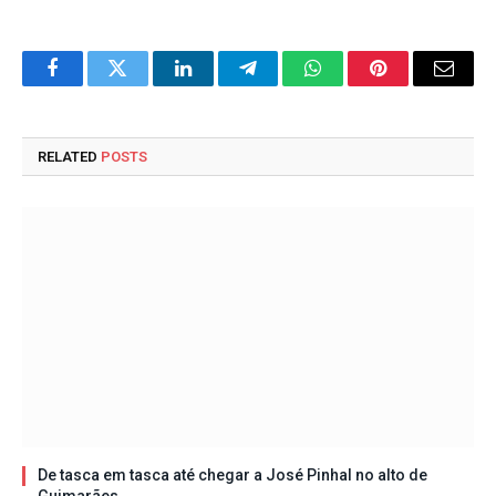
Facebook
Twitter
LinkedIn
Telegram
WhatsApp
Pinterest
Email
RELATED
POSTS
De tasca em tasca até chegar a José Pinhal no alto de
Guimarães