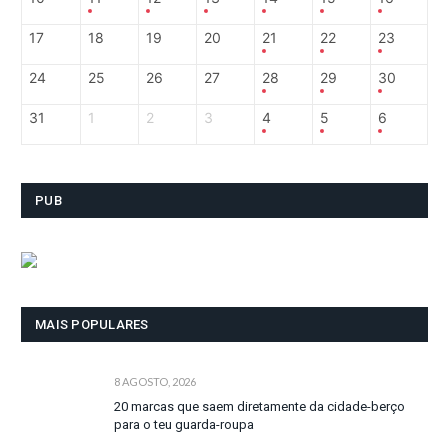
17
18
19
20
21
22
23
24
25
26
27
28
29
30
31
1
2
3
4
5
6
PUB
MAIS POPULARES
8 AGOSTO, 2026
20 marcas que saem diretamente da cidade-berço
para o teu guarda-roupa