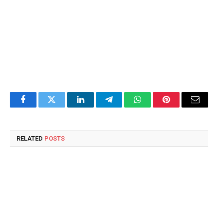
Facebook
Twitter
LinkedIn
Telegram
WhatsApp
Pinterest
Email
RELATED
POSTS