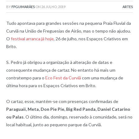
BY
FPGUIMARÃES
ON
26 JULHO, 2019
ARTES
Tudo apontava para grandes sessões na pequena Praia Fluvial da
Curviã na União de Freguesias de Airão, mas o tempo não ajudou.
O
festival arranca já hoje
, 26 de julho, nos Espaços Criativos em
Brito.
S. Pedro já obrigou a organização à alteração de datas e
consequente mudança de cartaz. No entanto há mais um
contratempo para o
Eco Fest da Curviã
com uma mudança de
última hora para os Espaços Criativos em Brito.
O cartaz, esse, mantém-se com presenças confirmadas de
Paraguaii, Meta, Don Pie Pie, Big Red Panda, Daniel Catarino
ou Palas
. O último dia, domingo, reservado à comunidade, será no
local habitual, junto ao pequeno parque da Curviã.