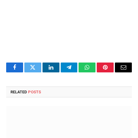
Facebook
Twitter
LinkedIn
Telegram
WhatsApp
Pinterest
Email
RELATED
POSTS