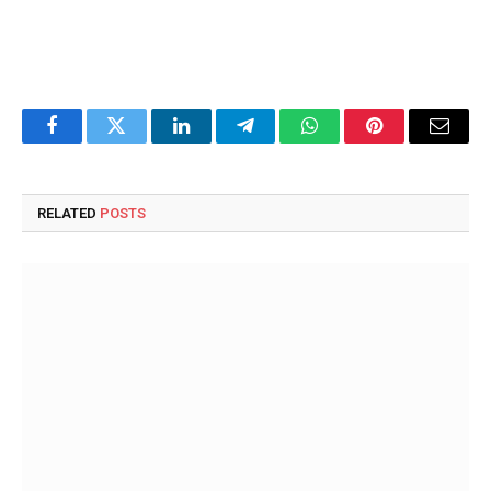
Facebook
Twitter
LinkedIn
Telegram
WhatsApp
Pinterest
Email
RELATED
POSTS