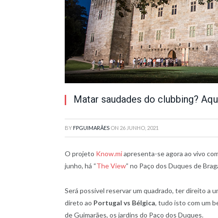
Matar saudades do clubbing? Aqui
BY
FPGUIMARÃES
ON
26 JUNHO, 2021
O projeto
Know.mi
apresenta-se agora ao vivo com
junho, há “
The View
” no Paço dos Duques de Bragan
Será possível reservar um quadrado, ter direito a u
direto ao
Portugal vs Bélgica
, tudo isto com um b
de Guimarães, os jardins do Paço dos Duques.