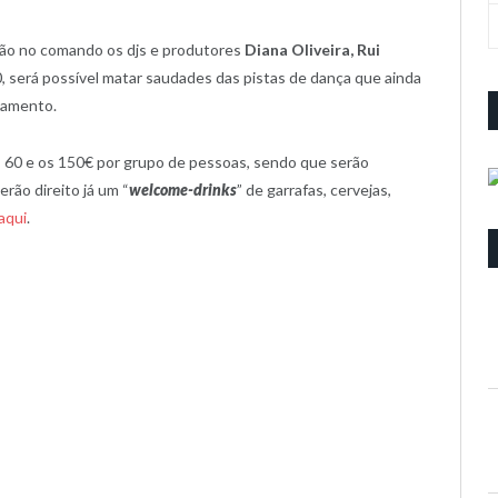
rão no comando os djs e produtores
Diana Oliveira, Rui
0, será possível matar saudades das pistas de dança que ainda
namento.
 60 e os 150€ por grupo de pessoas, sendo que serão
rão direito já um “
welcome-drinks
” de garrafas, cervejas,
 aqui
.