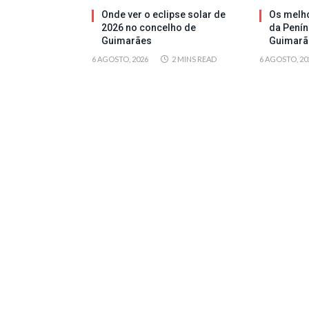
Onde ver o eclipse solar de
Os melh
2026 no concelho de
da Penín
Guimarães
Guimarã
6 AGOSTO, 2026
2 MINS READ
6 AGOSTO, 20