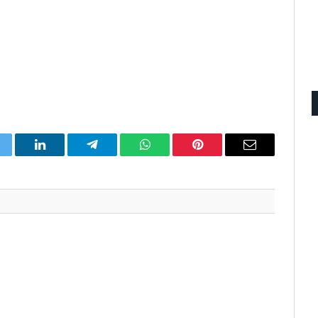
itter
LinkedIn
Telegram
WhatsApp
Pinterest
Email