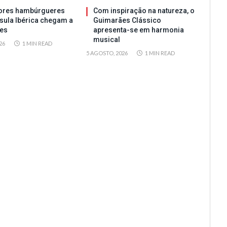
ores hambúrgueres
Com inspiração na natureza, o
sula Ibérica chegam a
Guimarães Clássico
es
apresenta-se em harmonia
musical
26
1 MIN READ
5 AGOSTO, 2026
1 MIN READ