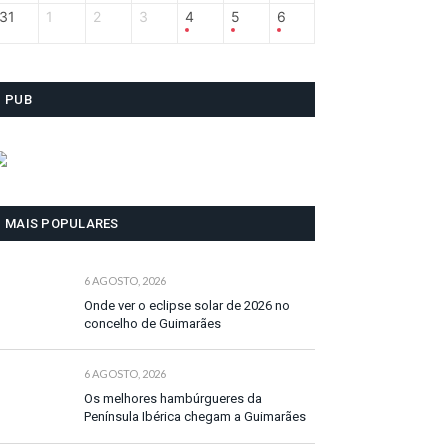
31
1
2
3
4
5
6
PUB
MAIS POPULARES
6 AGOSTO, 2026
Onde ver o eclipse solar de 2026 no
concelho de Guimarães
6 AGOSTO, 2026
Os melhores hambúrgueres da
Península Ibérica chegam a Guimarães