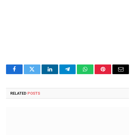
Facebook
Twitter
LinkedIn
Telegram
WhatsApp
Pinterest
Email
RELATED
POSTS