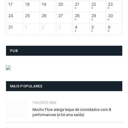
17
18
19
20
21
22
23
24
25
26
27
28
29
30
31
1
2
3
4
5
6
PUB
MAIS POPULARES
7 AGOSTO, 2026
Mucho Flow alarga leque de convidados com 8
performances (e há uma saída)