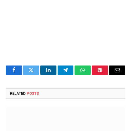
Facebook
Twitter
LinkedIn
Telegram
WhatsApp
Pinterest
Email
RELATED
POSTS