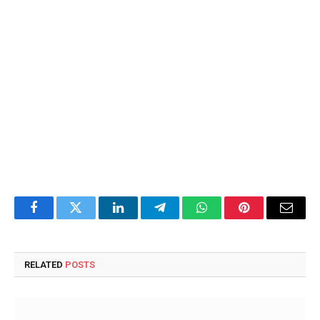
Facebook
Twitter
LinkedIn
Telegram
WhatsApp
Pinterest
Email
RELATED
POSTS