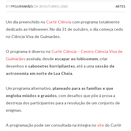
BY
FPGUIMARÃES
ON
30 OUTUBRO, 2020
ARTES
Um dia preenchido no
Curtir Ciência
com programa totalmente
dedicado ao Halloween. No dia 31 de outubro, o dia começa cedo
no Ciência Viva de Guimarães.
O programa é diverso no
Curtir Ciência – Centro Ciência Viva de
Guimarães
assinala, desde
escapar ao lobisomem
, criar
desenhos e
sabonetes horripilantes
, até a uma
sessão de
astronomia em noite de Lua Cheia
.
Um programa alternativo,
planeado para as famílias e que
engloba miúdos e graúdos
, com desafios que põe à prova a
destreza dos participantes para a resolução de um conjunto de
enigmas.
A programação pode ser consultada na íntegra no
site
do Curtir