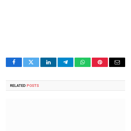
Facebook
Twitter
LinkedIn
Telegram
WhatsApp
Pinterest
Email
RELATED
POSTS