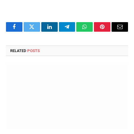
Facebook
Twitter
LinkedIn
Telegram
WhatsApp
Pinterest
Email
RELATED
POSTS