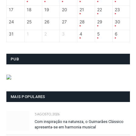
17
18
19
20
21
22
23
24
25
26
27
28
29
30
31
1
2
3
4
5
6
PUB
MAIS POPULARES
5 AGOSTO, 2026
Com inspiração na natureza, o Guimarães Clássico
apresenta-se em harmonia musical