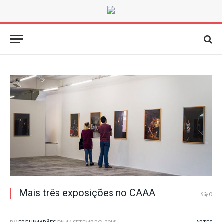
Mais três exposições no CAAA
0
BY
FPGUIMARÃES
ON
14 SETEMBRO, 2015
ARTES