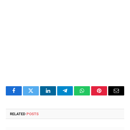
Facebook
Twitter
LinkedIn
Telegram
WhatsApp
Pinterest
Email
RELATED
POSTS