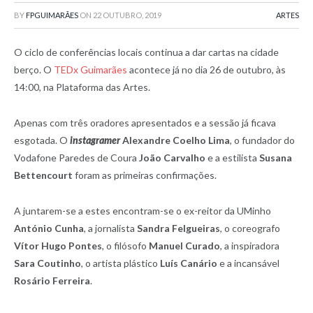
BY
FPGUIMARÃES
ON
22 OUTUBRO, 2019
ARTES
O ciclo de conferências locais continua a dar cartas na cidade
berço. O
TEDx Guimarães
acontece já no dia 26 de outubro, às
14:00, na Plataforma das Artes.
Apenas com três oradores apresentados e a sessão já ficava
esgotada. O
instagramer
Alexandre Coelho Lima
, o fundador do
Vodafone Paredes de Coura
João Carvalho
e a estilista
Susana
Bettencourt
foram as primeiras confirmações.
A juntarem-se a estes encontram-se o ex-reitor da UMinho
António Cunha
, a jornalista
Sandra Felgueiras
, o coreografo
Vítor Hugo Pontes
, o filósofo
Manuel Curado
, a inspiradora
Sara Coutinho
, o artista plástico
Luís Canário
e a incansável
Rosário Ferreira
.