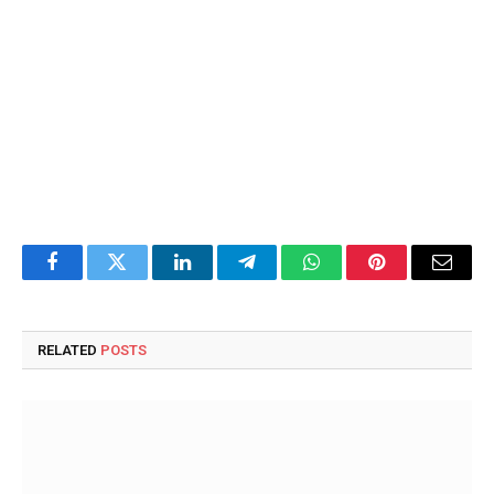
Facebook
Twitter
LinkedIn
Telegram
WhatsApp
Pinterest
Email
RELATED
POSTS