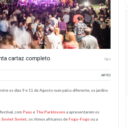
nta cartaz completo
0
ARTES
ntre os dias 9 e 11 de Agosto num palco diferente, os jardins
festival, com
Paus
e
The Parkinsons
a apresentarem os
s
Soviet Soviet
, os ritmos africanos de
Fogo-Fogo
ou a