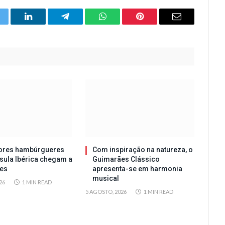
itter
LinkedIn
Telegram
WhatsApp
Pinterest
Email
ores hambúrgueres
Com inspiração na natureza, o
sula Ibérica chegam a
Guimarães Clássico
es
apresenta-se em harmonia
musical
26
1 MIN READ
5 AGOSTO, 2026
1 MIN READ