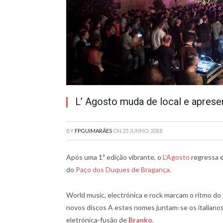
L’ Agosto muda de local e aprese
BY
FPGUIMARÃES
ON
25 JUNHO, 2018
Após uma 1ª edição vibrante, o
L’Agosto
regressa e
do
Paço dos Duques de Bragança
.
World music, electrónica e rock marcam o ritmo do 
novos discos A estes nomes juntam-se os italiano
eletrónica-fusão de
Branko
.