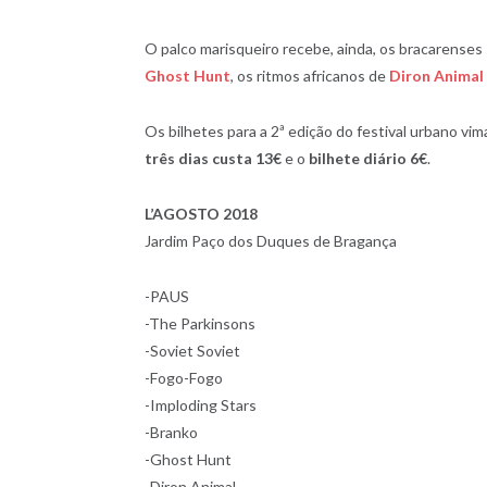
O palco marisqueiro recebe, ainda, os bracarenses
Ghost Hunt
, os ritmos africanos de
Diron Animal
Os bilhetes para a 2ª edição do festival urbano vi
três dias custa 13€
e o
bilhete diário 6€
.
L’AGOSTO 2018
Jardim Paço dos Duques de Bragança
-PAUS
-The Parkinsons
-Soviet Soviet
-Fogo-Fogo
-Imploding Stars
-Branko
-Ghost Hunt
-Diron Animal