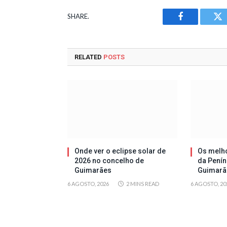
SHARE.
Facebook
Tw
RELATED
POSTS
Onde ver o eclipse solar de
Os melh
2026 no concelho de
da Penín
Guimarães
Guimarã
6 AGOSTO, 2026
2 MINS READ
6 AGOSTO, 20