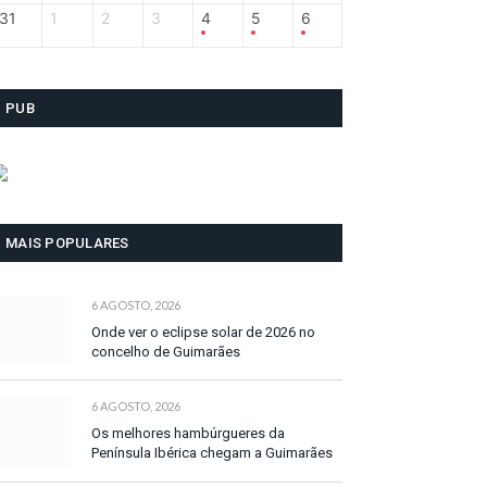
31
1
2
3
4
5
6
PUB
MAIS POPULARES
6 AGOSTO, 2026
Onde ver o eclipse solar de 2026 no
concelho de Guimarães
6 AGOSTO, 2026
Os melhores hambúrgueres da
Península Ibérica chegam a Guimarães