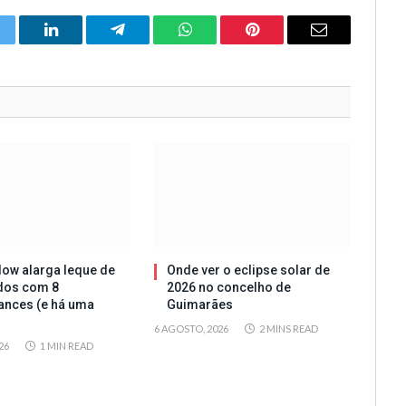
itter
LinkedIn
Telegram
WhatsApp
Pinterest
Email
ow alarga leque de
Onde ver o eclipse solar de
dos com 8
2026 no concelho de
ances (e há uma
Guimarães
6 AGOSTO, 2026
2 MINS READ
26
1 MIN READ