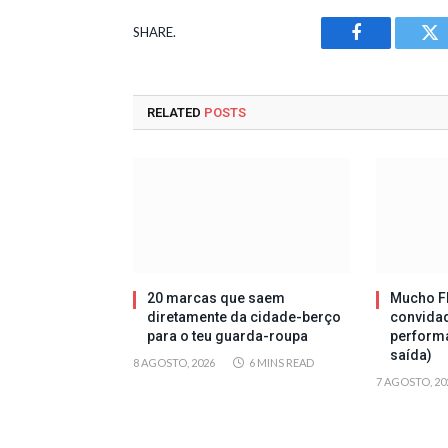
SHARE.
Facebook
Tw
RELATED
POSTS
20 marcas que saem
Mucho Fl
diretamente da cidade-berço
convida
para o teu guarda-roupa
perform
saída)
8 AGOSTO, 2026
6 MINS READ
7 AGOSTO, 20