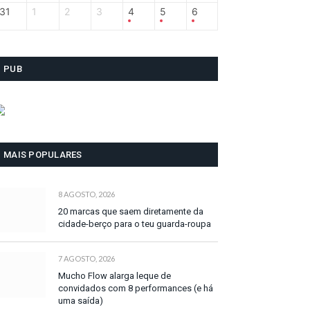
31
1
2
3
4
5
6
PUB
MAIS POPULARES
8 AGOSTO, 2026
20 marcas que saem diretamente da
cidade-berço para o teu guarda-roupa
7 AGOSTO, 2026
Mucho Flow alarga leque de
convidados com 8 performances (e há
uma saída)