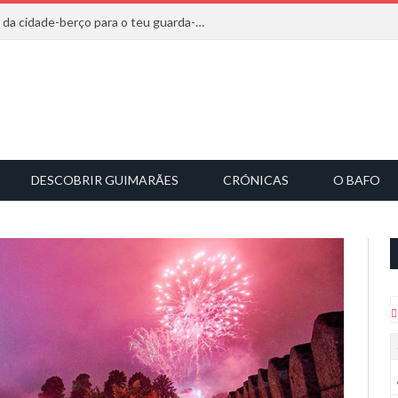
20 marcas que saem diretamente da cidade-berço para o teu guarda-roupa
DESCOBRIR GUIMARÃES
CRÓNICAS
O BAFO