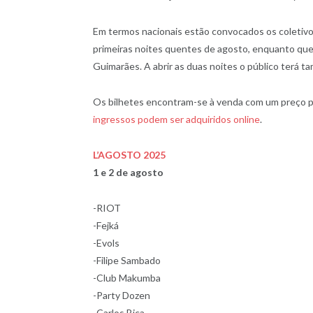
Em termos nacionais estão convocados os coletivo
primeiras noites quentes de agosto, enquanto qu
Guimarães. A abrir as duas noites o público terá t
Os bilhetes encontram-se à venda com um preço pro
ingressos podem ser adquiridos online
.
L’AGOSTO 2025
1 e 2 de agosto
-RIOT
-Fejká
-Evols
-Filipe Sambado
-Club Makumba
-Party Dozen
-Carlos Bica