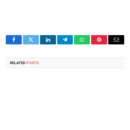
Facebook
Twitter
LinkedIn
Telegram
WhatsApp
Pinterest
Email
RELATED
POSTS