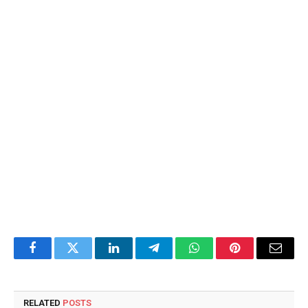
Facebook
Twitter
LinkedIn
Telegram
WhatsApp
Pinterest
Email
RELATED
POSTS