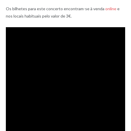
Os bilhetes para este concerto encontram-se à venda
online
e
nos locais habituais pelo valor de 3€.