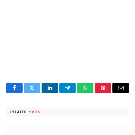
Facebook
Twitter
LinkedIn
Telegram
WhatsApp
Pinterest
Email
RELATED
POSTS