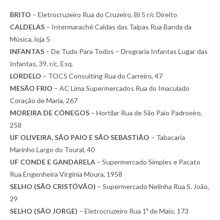
BRITO
– Eletrocruzeiro Rua do Cruzeiro, Bl 5 r/c Direito
CALDELAS
– Intermaraché Caldas das Taipas Rua Banda da
Música, loja 5
INFANTAS
– De Tudo Para Todos – Drograria Infantas Lugar das
Infantas, 39, r/c, Esq.
LORDELO
– TOC5 Consulting Rua do Carreiro, 47
MESÃO FRIO
– AC Lima Supermercados Rua do Imaculado
Coração de Maria, 267
MOREIRA DE CÓNEGOS
– Hortilar Rua de São Paio Padroeiro,
258
UF OLIVEIRA, SÃO PAIO E SÃO SEBASTIÃO
– Tabacaria
Marinho Largo do Toural, 40
UF CONDE E GANDARELA
– Supermercado Simples e Pacato
Rua Engenheira Virginia Moura, 1958
SELHO (SÃO CRISTÓVÃO)
– Supermercado Nelinha Rua S. João,
29
SELHO (SÃO JORGE)
– Eletrocruzeiro Rua 1º de Maio, 173