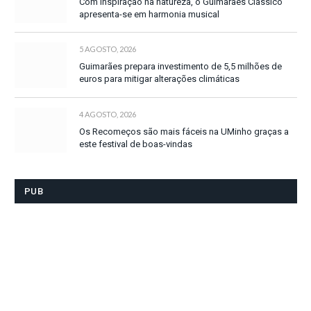
Com inspiração na natureza, o Guimarães Clássico
apresenta-se em harmonia musical
5 AGOSTO, 2026
Guimarães prepara investimento de 5,5 milhões de
euros para mitigar alterações climáticas
4 AGOSTO, 2026
Os Recomeços são mais fáceis na UMinho graças a
este festival de boas-vindas
PUB