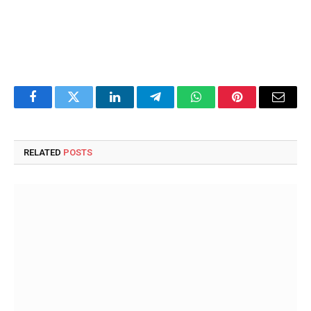
Facebook
Twitter
LinkedIn
Telegram
WhatsApp
Pinterest
Email
RELATED
POSTS