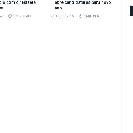
clo com o restante
abre candidaturas para novo
te
ano
26
1 MIN READ
26 JULHO, 2026
1 MIN READ