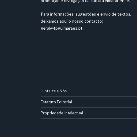
promoção e divulgação da cultura vimaranense.
Para informações, sugestões e envio de textos,
deixamos aqui o nosso contacto:
geral@fpguimaraes.pt
.
Junta-te a Nós
Estatuto Editorial
Propriedade Intelectual