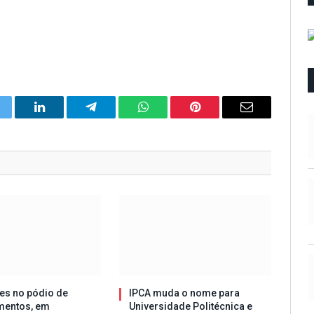
itter
LinkedIn
Telegram
WhatsApp
Pinterest
Email
es no pódio de
IPCA muda o nome para
mentos, em
Universidade Politécnica e