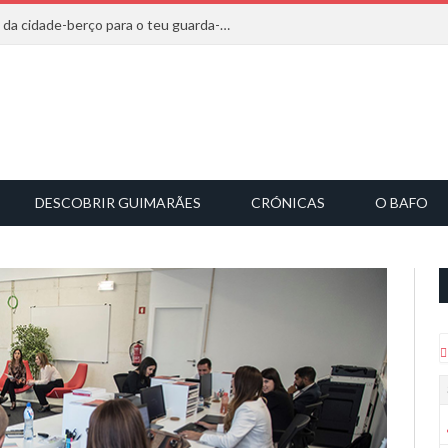
20 marcas que saem diretamente da cidade-berço para o teu guarda-roupa
DESCOBRIR GUIMARÃES
CRÓNICAS
O BAFO