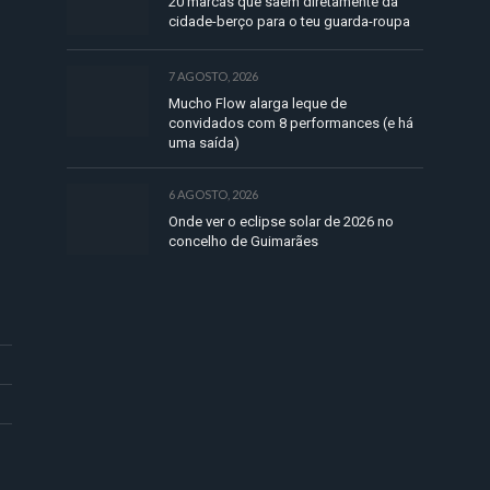
20 marcas que saem diretamente da
cidade-berço para o teu guarda-roupa
7 AGOSTO, 2026
Mucho Flow alarga leque de
convidados com 8 performances (e há
uma saída)
6 AGOSTO, 2026
Onde ver o eclipse solar de 2026 no
concelho de Guimarães