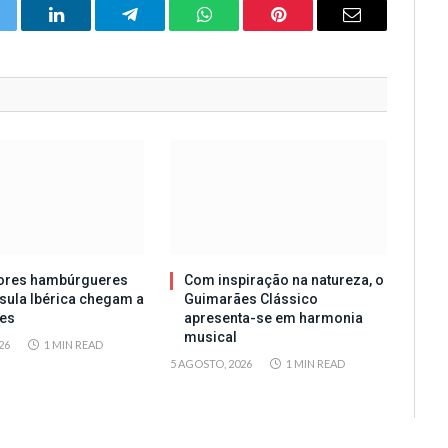
itter
LinkedIn
Telegram
WhatsApp
Pinterest
Email
ores hambúrgueres
Com inspiração na natureza, o
sula Ibérica chegam a
Guimarães Clássico
es
apresenta-se em harmonia
musical
26
1 MIN READ
5 AGOSTO, 2026
1 MIN READ