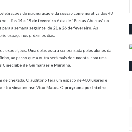
 celebrações de inauguração e da sessão comemorativa dos 48
á nos dias
14 e 19 de fevereiro
é dia de “Portas Abertas” no
s para a semana seguinte, de
21 a 26 de fevereiro
. As
óprio espaço nos próximos dias.
es exposições. Uma delas está a ser pensada pelos alunos da
 Minho, ao passo que a outra será mais documental com uma
es
Cineclube de Guimarães e Muralha
.
m de chegada. O auditório terá um espaço de 400 lugares e
maestro vimaranense Vítor Matos. O
programa por inteiro