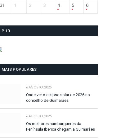
31
1
2
3
4
5
6
PUB
MAIS POPULARES
6 AGOSTO, 2026
Onde ver o eclipse solar de 2026 no
concelho de Guimarães
6 AGOSTO, 2026
Os melhores hambúrgueres da
Península Ibérica chegam a Guimarães