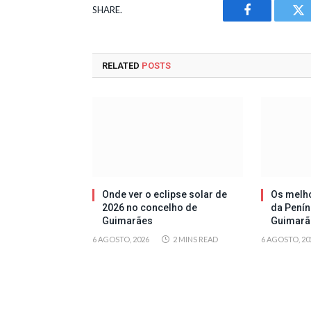
SHARE.
Facebook
Tw
RELATED
POSTS
Onde ver o eclipse solar de
Os melh
2026 no concelho de
da Penín
Guimarães
Guimarã
6 AGOSTO, 2026
2 MINS READ
6 AGOSTO, 20