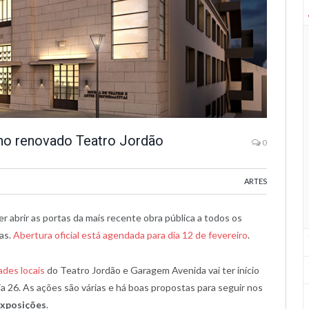
 no renovado Teatro Jordão
0
ARTES
r abrir as portas da mais recente obra pública a todos os
as.
Abertura oficial está agendada para dia 12 de fevereiro
.
ades locais
do Teatro Jordão e Garagem Avenida vai ter início
dia 26. As ações são várias e há boas propostas para seguir nos
exposições
.