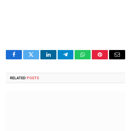
Facebook
Twitter
LinkedIn
Telegram
WhatsApp
Pinterest
Email
RELATED
POSTS