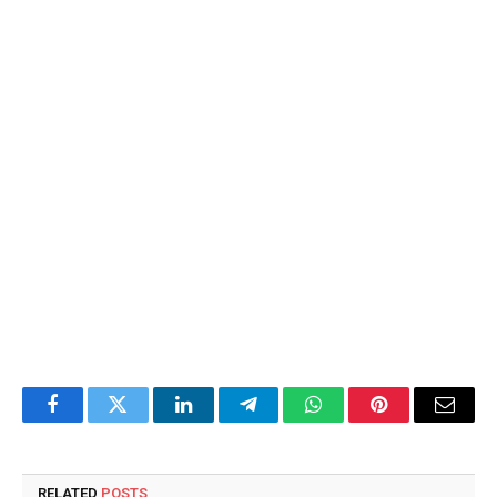
Facebook
Twitter
LinkedIn
Telegram
WhatsApp
Pinterest
Email
RELATED
POSTS