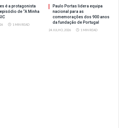
s é a protagonista
Paulo Portas lidera equipa
episódio de “A Minha
nacional para as
SIC
comemorações dos 900 anos
da fundação de Portugal
26
1 MIN READ
24 JULHO, 2026
1 MIN READ