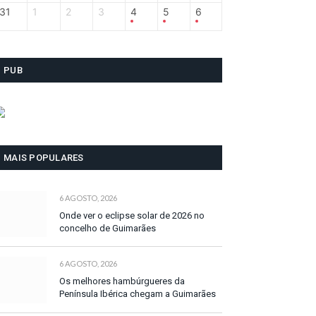
31
1
2
3
4
5
6
PUB
MAIS POPULARES
6 AGOSTO, 2026
Onde ver o eclipse solar de 2026 no
concelho de Guimarães
6 AGOSTO, 2026
Os melhores hambúrgueres da
Península Ibérica chegam a Guimarães