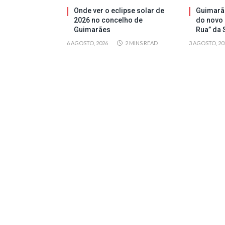
Onde ver o eclipse solar de
Guimarãe
2026 no concelho de
do novo 
Guimarães
Rua” da 
6 AGOSTO, 2026
2 MINS READ
3 AGOSTO, 20