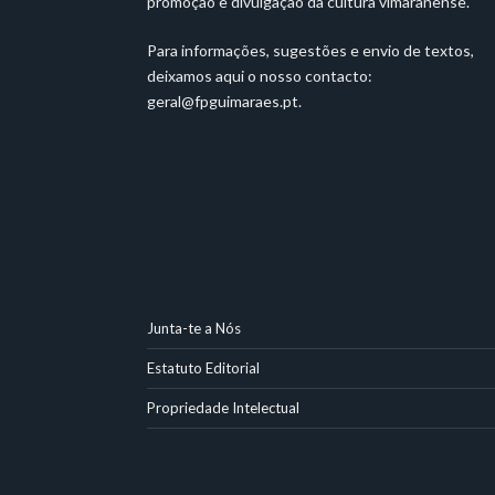
promoção e divulgação da cultura vimaranense.
Para informações, sugestões e envio de textos,
deixamos aqui o nosso contacto:
geral@fpguimaraes.pt
.
Junta-te a Nós
Estatuto Editorial
Propriedade Intelectual