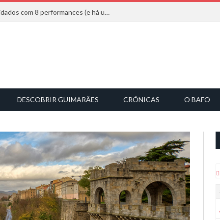
Mucho Flow alarga leque de convidados com 8 performances (e há uma saída)
DESCOBRIR GUIMARÃES
CRÓNICAS
O BAFO