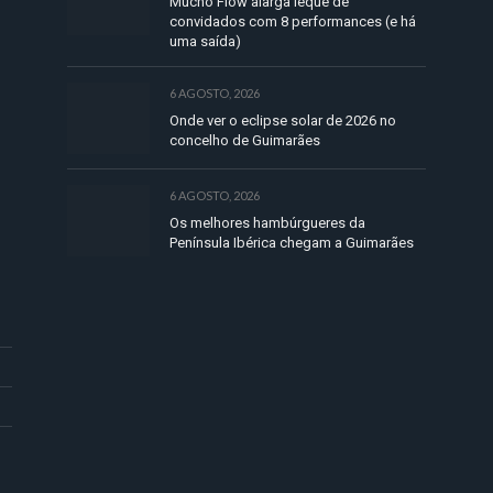
Mucho Flow alarga leque de
convidados com 8 performances (e há
uma saída)
6 AGOSTO, 2026
Onde ver o eclipse solar de 2026 no
concelho de Guimarães
6 AGOSTO, 2026
Os melhores hambúrgueres da
Península Ibérica chegam a Guimarães