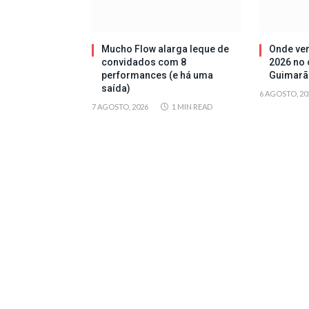
Mucho Flow alarga leque de
Onde ver
convidados com 8
2026 no 
performances (e há uma
Guimarã
saída)
6 AGOSTO, 20
7 AGOSTO, 2026
1 MIN READ