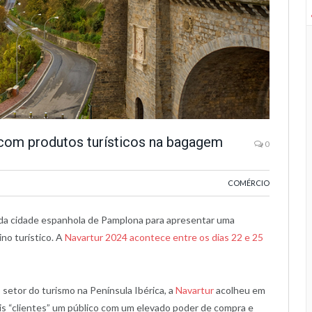
com produtos turísticos na bagagem
0
COMÉRCIO
da cidade espanhola de Pamplona para apresentar uma
no turístico. A
Navartur 2024 acontece entre os dias 22 e 25
setor do turismo na Península Ibérica, a
Navartur
acolheu em
ais “clientes” um público com um elevado poder de compra e