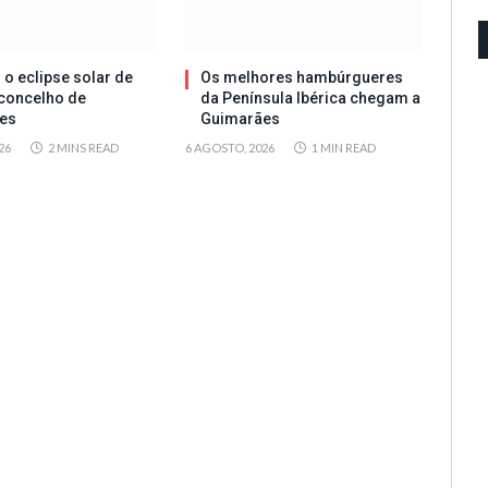
 o eclipse solar de
Os melhores hambúrgueres
concelho de
da Península Ibérica chegam a
es
Guimarães
26
2 MINS READ
6 AGOSTO, 2026
1 MIN READ