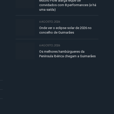
Mucho Flow alarga leque de
convidados com 8 performances (e há
uma saída)
6 AGOSTO, 2026
Onde ver o eclipse solar de 2026 no
concelho de Guimarães
6 AGOSTO, 2026
Os melhores hambúrgueres da
Península Ibérica chegam a Guimarães