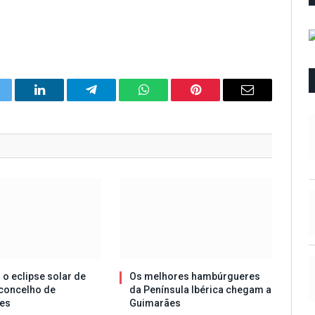
itter
LinkedIn
Telegram
WhatsApp
Pinterest
Email
 o eclipse solar de
Os melhores hambúrgueres
concelho de
da Península Ibérica chegam a
es
Guimarães