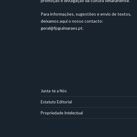
promoção e divulgação da cultura vimaranense.
Para informações, sugestões e envio de textos,
deixamos aqui o nosso contacto:
geral@fpguimaraes.pt
.
Junta-te a Nós
Estatuto Editorial
Propriedade Intelectual