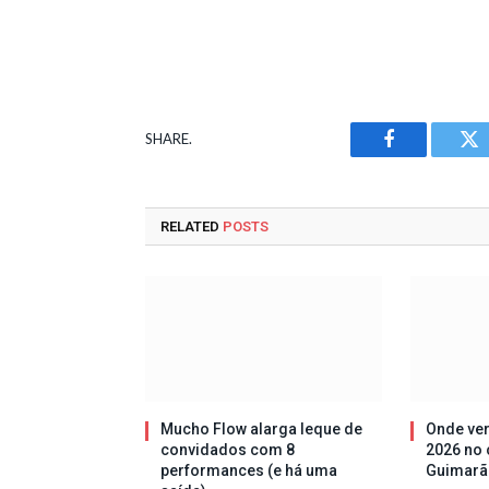
SHARE.
Facebook
Tw
RELATED
POSTS
Mucho Flow alarga leque de
Onde ver
convidados com 8
2026 no 
performances (e há uma
Guimarã