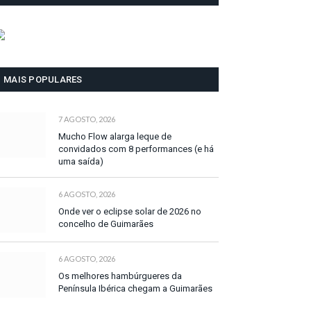
MAIS POPULARES
7 AGOSTO, 2026
Mucho Flow alarga leque de
convidados com 8 performances (e há
uma saída)
6 AGOSTO, 2026
Onde ver o eclipse solar de 2026 no
concelho de Guimarães
6 AGOSTO, 2026
Os melhores hambúrgueres da
Península Ibérica chegam a Guimarães