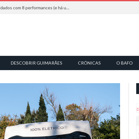
Mucho Flow alarga leque de convidados com 8 performances (e há uma saída)
DESCOBRIR GUIMARÃES
CRÓNICAS
O BAFO