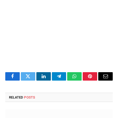
Facebook
Twitter
LinkedIn
Telegram
WhatsApp
Pinterest
Email
RELATED
POSTS