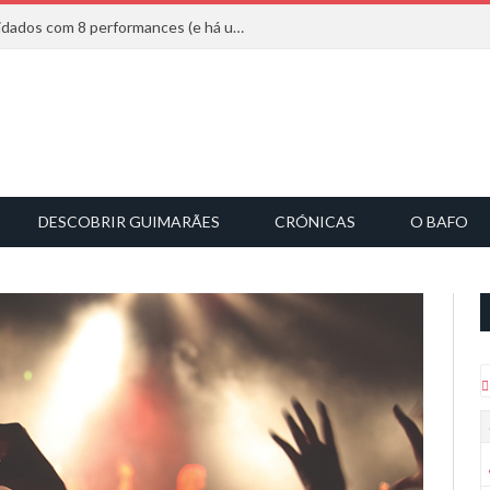
Mucho Flow alarga leque de convidados com 8 performances (e há uma saída)
DESCOBRIR GUIMARÃES
CRÓNICAS
O BAFO