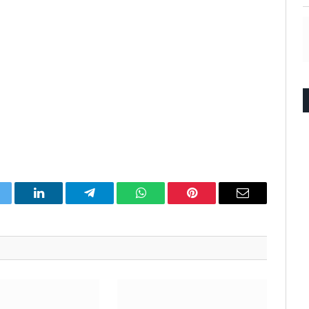
itter
LinkedIn
Telegram
WhatsApp
Pinterest
Email