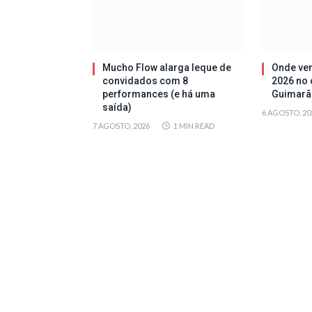
Mucho Flow alarga leque de
Onde ver
convidados com 8
2026 no 
performances (e há uma
Guimarã
saída)
6 AGOSTO, 20
7 AGOSTO, 2026
1 MIN READ