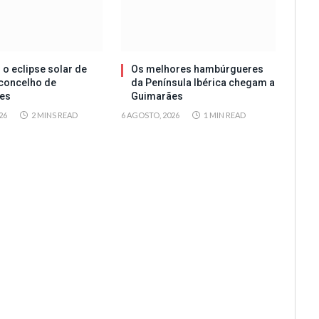
 o eclipse solar de
Os melhores hambúrgueres
concelho de
da Península Ibérica chegam a
es
Guimarães
26
2 MINS READ
6 AGOSTO, 2026
1 MIN READ