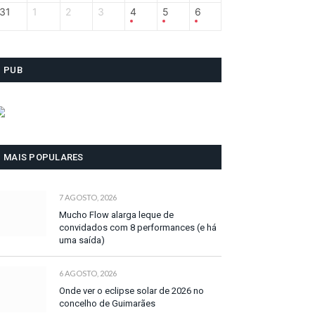
31
1
2
3
4
5
6
PUB
MAIS POPULARES
7 AGOSTO, 2026
Mucho Flow alarga leque de
convidados com 8 performances (e há
uma saída)
6 AGOSTO, 2026
Onde ver o eclipse solar de 2026 no
concelho de Guimarães