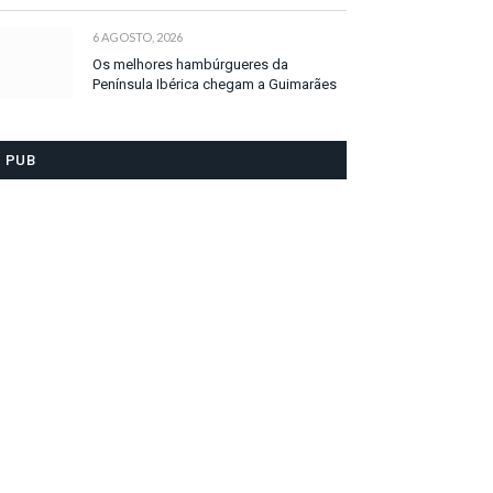
6 AGOSTO, 2026
Os melhores hambúrgueres da
Península Ibérica chegam a Guimarães
PUB