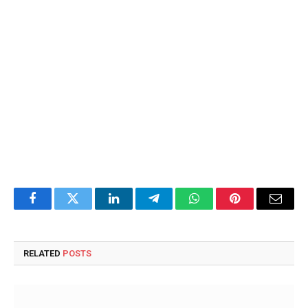
Facebook
Twitter
LinkedIn
Telegram
WhatsApp
Pinterest
Email
RELATED
POSTS