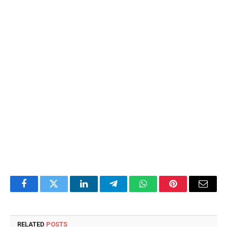
Facebook
Twitter
LinkedIn
Telegram
WhatsApp
Pinterest
Email
RELATED
POSTS