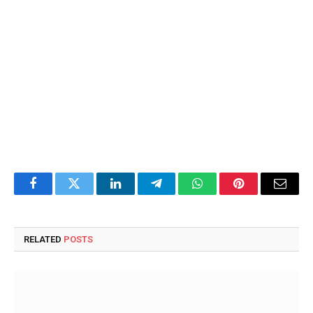
Facebook
Twitter
LinkedIn
Telegram
WhatsApp
Pinterest
Email
RELATED
POSTS