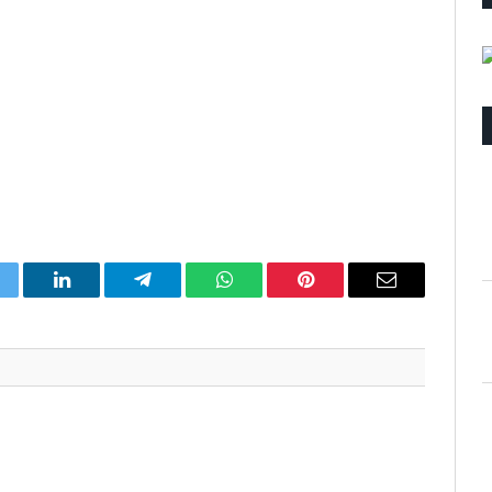
itter
LinkedIn
Telegram
WhatsApp
Pinterest
Email