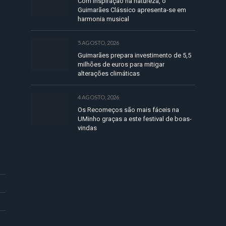
Com inspiração na natureza, o
Guimarães Clássico apresenta-se em
harmonia musical
5 AGOSTO, 2026
Guimarães prepara investimento de 5,5
milhões de euros para mitigar
alterações climáticas
4 AGOSTO, 2026
Os Recomeços são mais fáceis na
UMinho graças a este festival de boas-
vindas