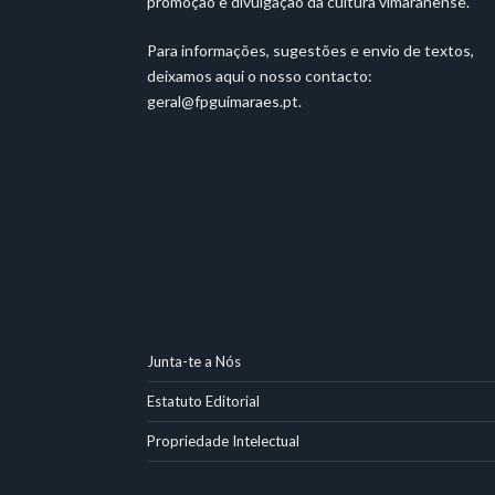
promoção e divulgação da cultura vimaranense.
Para informações, sugestões e envio de textos,
deixamos aqui o nosso contacto:
geral@fpguimaraes.pt
.
Junta-te a Nós
Estatuto Editorial
Propriedade Intelectual