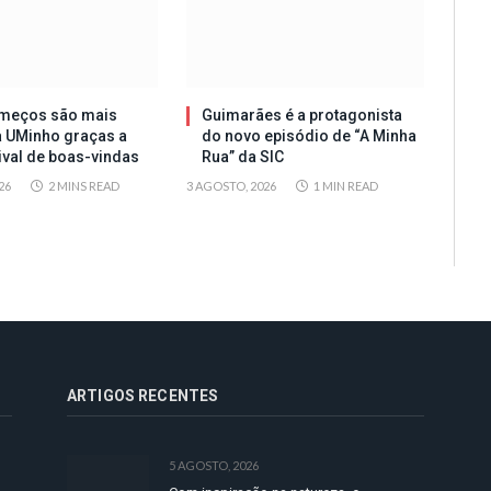
meços são mais
Guimarães é a protagonista
a UMinho graças a
do novo episódio de “A Minha
tival de boas-vindas
Rua” da SIC
26
2 MINS READ
3 AGOSTO, 2026
1 MIN READ
ARTIGOS RECENTES
5 AGOSTO, 2026