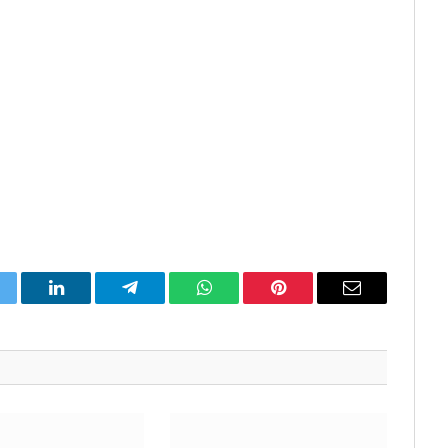
itter
LinkedIn
Telegram
WhatsApp
Pinterest
Email