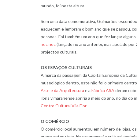
mundo, foi nesta altura.
Sem uma data comemorativa, Guimarães escondeu 
esquecem e lembram o bom ano que se passou, com 
pessoas. Foi também um ano que fez lançar algun
noc noc
(lançado no ano anterior, mas apoiado por 
projectos culturais.
OS ESPAÇOS CULTURAIS
A marca da passagem da Capital Europeia da Cult
museológico dentro, este não foi o primeiro centr
Arte e da Arquitectura
e a
Fábrica ASA
deram cober
libris vimaranense abriria a meio do ano, no dia do 
Centro Cultural Vila Flor
.
O COMÉRCIO
O comércio local aumentou em número de lojas, os
nunca antes vista. Na programação cultural tamb