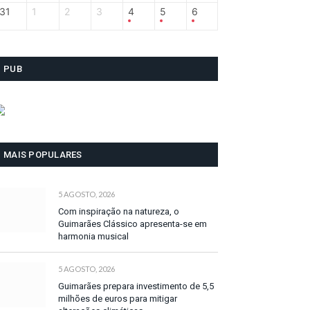
31
1
2
3
4
5
6
PUB
MAIS POPULARES
5 AGOSTO, 2026
Com inspiração na natureza, o
Guimarães Clássico apresenta-se em
harmonia musical
5 AGOSTO, 2026
Guimarães prepara investimento de 5,5
milhões de euros para mitigar