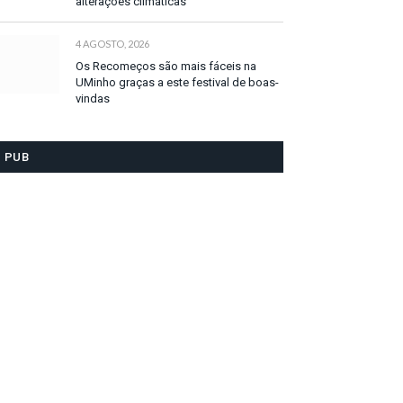
alterações climáticas
4 AGOSTO, 2026
Os Recomeços são mais fáceis na
UMinho graças a este festival de boas-
vindas
PUB