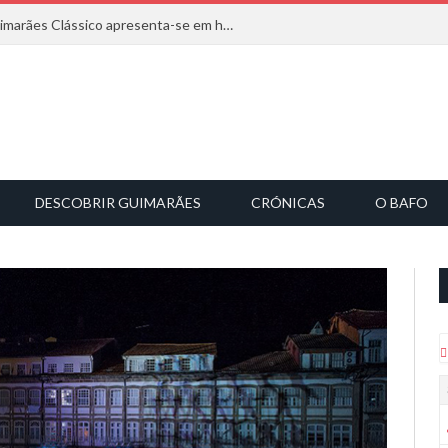
Com inspiração na natureza, o Guimarães Clássico apresenta-se em harmonia musical
DESCOBRIR GUIMARÃES
CRÓNICAS
O BAFO