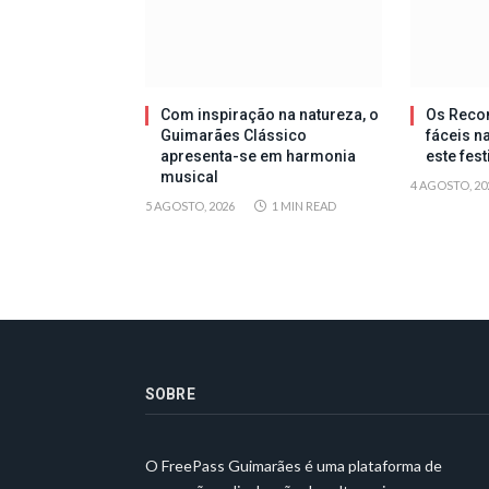
Com inspiração na natureza, o
Os Reco
Guimarães Clássico
fáceis n
apresenta-se em harmonia
este fes
musical
4 AGOSTO, 20
5 AGOSTO, 2026
1 MIN READ
SOBRE
O FreePass Guimarães é uma plataforma de