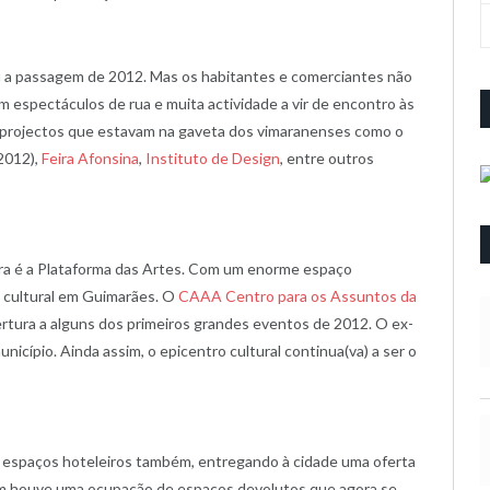
a passagem de 2012. Mas os habitantes e comerciantes não
espectáculos de rua e muita actividade a vir de encontro às
s projectos que estavam na gaveta dos vimaranenses como o
2012),
Feira Afonsina
,
Instituto de Design
, entre outros
ura é a Plataforma das Artes. Com um enorme espaço
o cultural em Guimarães. O
CAAA Centro para os Assuntos da
tura a alguns dos primeiros grandes eventos de 2012. O ex-
município. Ainda assim, o epicentro cultural continua(va) a ser o
 espaços hoteleiros também, entregando à cidade uma oferta
ém houve uma ocupação de espaços devolutos que agora se