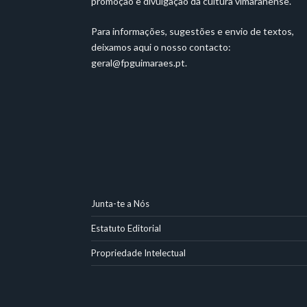
promoção e divulgação da cultura vimaranense.
Para informações, sugestões e envio de textos,
deixamos aqui o nosso contacto:
geral@fpguimaraes.pt
.
Junta-te a Nós
Estatuto Editorial
Propriedade Intelectual