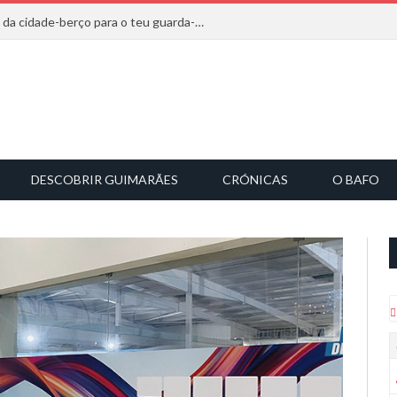
20 marcas que saem diretamente da cidade-berço para o teu guarda-roupa
DESCOBRIR GUIMARÃES
CRÓNICAS
O BAFO