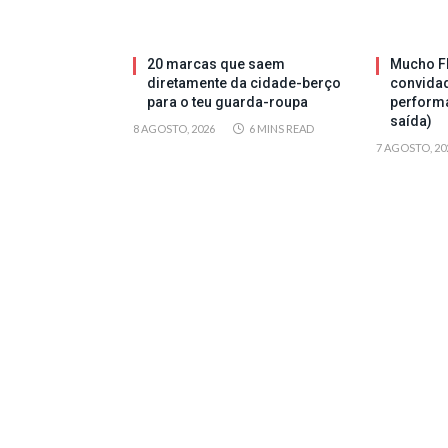
20 marcas que saem
Mucho Fl
diretamente da cidade-berço
convida
para o teu guarda-roupa
perform
saída)
8 AGOSTO, 2026
6 MINS READ
7 AGOSTO, 20