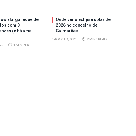
ow alarga leque de
Onde ver o eclipse solar de
dos com 8
2026 no concelho de
ances (e há uma
Guimarães
6 AGOSTO, 2026
2 MINS READ
26
1 MIN READ