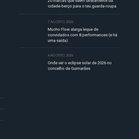
20 marcas que saem diretamente da
cidade-berço para o teu guarda-roupa
7 AGOSTO, 2026
Mucho Flow alarga leque de
convidados com 8 performances (e há
uma saída)
6 AGOSTO, 2026
Onde ver o eclipse solar de 2026 no
concelho de Guimarães