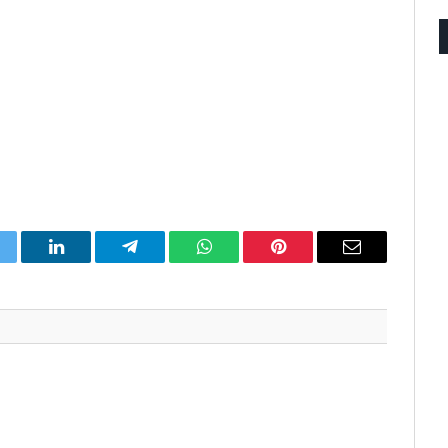
itter
LinkedIn
Telegram
WhatsApp
Pinterest
Email