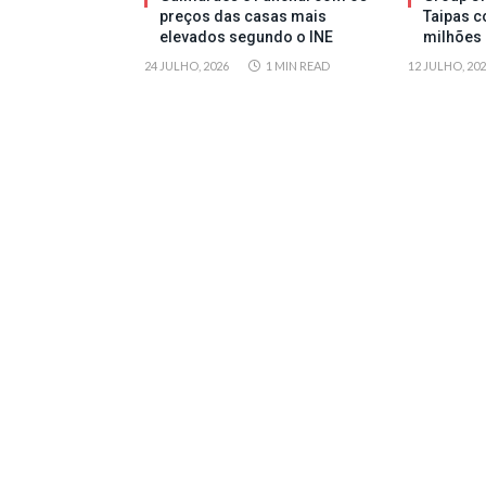
preços das casas mais
Taipas c
elevados segundo o INE
milhões 
24 JULHO, 2026
1 MIN READ
12 JULHO, 20