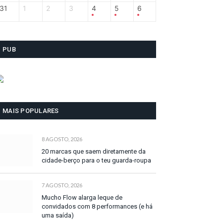
31
1
2
3
4
5
6
PUB
MAIS POPULARES
8 AGOSTO, 2026
20 marcas que saem diretamente da
cidade-berço para o teu guarda-roupa
7 AGOSTO, 2026
Mucho Flow alarga leque de
convidados com 8 performances (e há
uma saída)