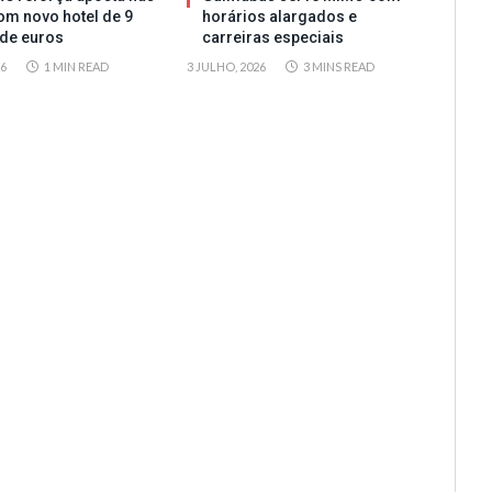
om novo hotel de 9
horários alargados e
de euros
carreiras especiais
26
1 MIN READ
3 JULHO, 2026
3 MINS READ