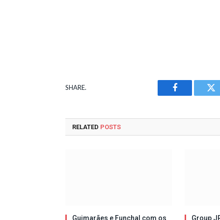
SHARE.
Facebook
Tw
RELATED
POSTS
Guimarães e Funchal com os
Group JR