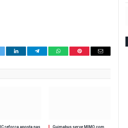
itter
LinkedIn
Telegram
WhatsApp
Pinterest
Email
C reforça aposta nas
Guimabus serve MIMO com