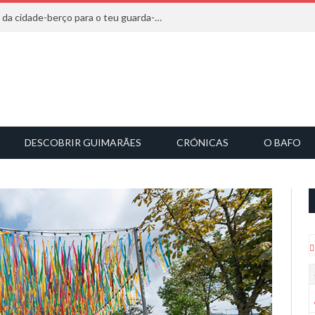
20 marcas que saem diretamente da cidade-berço para o teu guarda-roupa
DESCOBRIR GUIMARÃES
CRÓNICAS
O BAFO