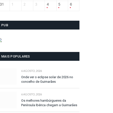
31
1
2
3
4
5
6
PUB
MAIS POPULARES
6 AGOSTO, 2026
Onde ver o eclipse solar de 2026 no
concelho de Guimarães
6 AGOSTO, 2026
Os melhores hambúrgueres da
Península Ibérica chegam a Guimarães