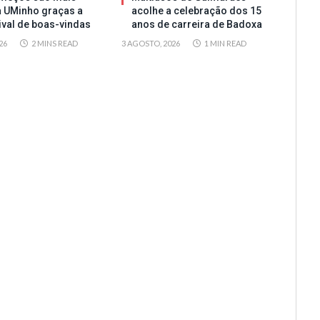
a UMinho graças a
acolhe a celebração dos 15
tival de boas-vindas
anos de carreira de Badoxa
26
2 MINS READ
3 AGOSTO, 2026
1 MIN READ