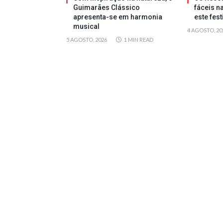
Guimarães Clássico
fáceis n
apresenta-se em harmonia
este fes
musical
4 AGOSTO, 20
5 AGOSTO, 2026
1 MIN READ