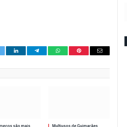
itter
LinkedIn
Telegram
WhatsApp
Pinterest
Email
meços são mais
Multiusos de Guimarães