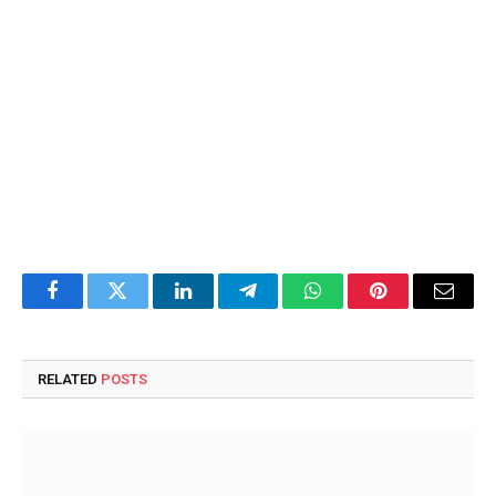
Facebook
Twitter
LinkedIn
Telegram
WhatsApp
Pinterest
Email
RELATED
POSTS