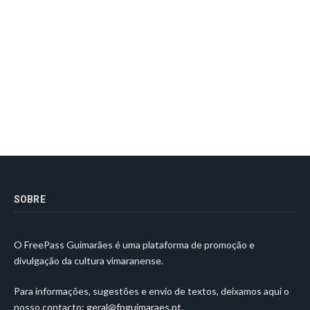
SOBRE
O FreePass Guimarães é uma plataforma de promoção e
divulgação da cultura vimaranense.
Para informações, sugestões e envio de textos, deixamos aqui o
nosso contacto:
geral@fpguimaraes.pt
.