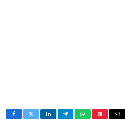
Facebook
Twitter
LinkedIn
Telegram
WhatsApp
Pinterest
Email