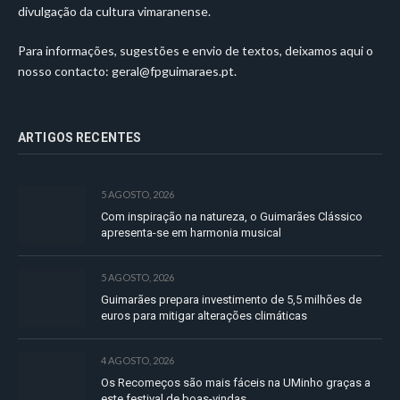
divulgação da cultura vimaranense.
Para informações, sugestões e envio de textos, deixamos aqui o
nosso contacto:
geral@fpguimaraes.pt
.
ARTIGOS RECENTES
5 AGOSTO, 2026
Com inspiração na natureza, o Guimarães Clássico
apresenta-se em harmonia musical
5 AGOSTO, 2026
Guimarães prepara investimento de 5,5 milhões de
euros para mitigar alterações climáticas
4 AGOSTO, 2026
Os Recomeços são mais fáceis na UMinho graças a
este festival de boas-vindas