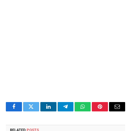
Facebook
Twitter
LinkedIn
Telegram
WhatsApp
Pinterest
Email
RELATED
POSTS