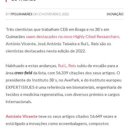
BY
FPGUIMARÃES
ON
15 NOVEMBRO, 2022
INOVAÇÃO
Três cientistas que trabalham CEB em Braga e no 3B’s em
Guimarães
saem destacados no novo Highly Cited Researchers
.
António Vicente, José António Teixeira e Rui L. Reis são os
cientistas destacados nesta edição de 2022.
Habituado a estas andanças,
Rui L. Reis
subiu de escalão para a
área
cross-field
da lista, com 56.339 citações dos seus artigos. O
presidente do Instituto 3B’s, no AvePark, e do instituto europeu
EXPERTISSUES é uma referência em biomateriais, engenharia de
tecidos e medicina regenerativa, com diversos prémios e cargos
internacionais.
António Vicente
teve os seus artigos citados 16.649 vezes e
está ligado a inovações como ecoembalagens, compostos