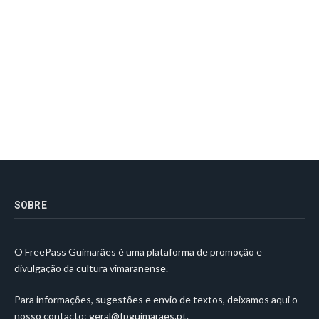
SOBRE
O FreePass Guimarães é uma plataforma de promoção e
divulgação da cultura vimaranense.
Para informações, sugestões e envio de textos, deixamos aqui o
nosso contacto:
geral@fpguimaraes.pt
.