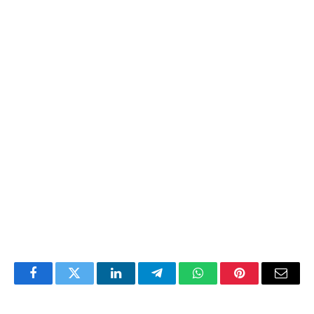
Facebook
Twitter
LinkedIn
Telegram
WhatsApp
Pinterest
Email