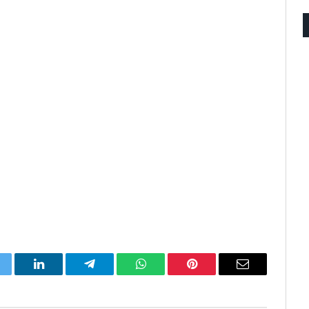
itter
LinkedIn
Telegram
WhatsApp
Pinterest
Email