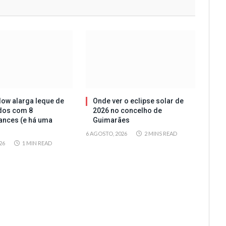
ow alarga leque de
Onde ver o eclipse solar de
dos com 8
2026 no concelho de
ances (e há uma
Guimarães
6 AGOSTO, 2026
2 MINS READ
26
1 MIN READ