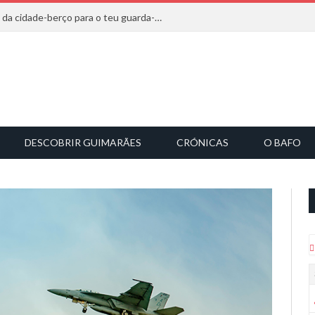
20 marcas que saem diretamente da cidade-berço para o teu guarda-roupa
DESCOBRIR GUIMARÃES
CRÓNICAS
O BAFO