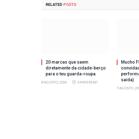
RELATED
POSTS
20 marcas que saem
Mucho Fl
diretamente da cidade-berço
convida
para o teu guarda-roupa
perform
saída)
8 AGOSTO, 2026
6 MINS READ
7 AGOSTO, 20