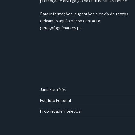
promoção e divulgação da cultura vimaranense.
Para informações, sugestões e envio de textos,
deixamos aqui o nosso contacto:
geral@fpguimaraes.pt
.
Junta-te a Nós
Estatuto Editorial
Propriedade Intelectual