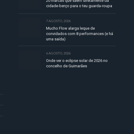
20 marcas que saem diretamente da
cidade-berço para o teu guarda-roupa
7 AGOSTO, 2026
Mucho Flow alarga leque de
convidados com 8 performances (e há
uma saída)
6 AGOSTO, 2026
Onde ver o eclipse solar de 2026 no
concelho de Guimarães