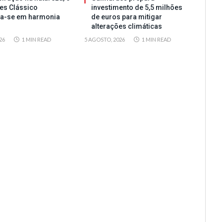
es Clássico
investimento de 5,5 milhões
ta-se em harmonia
de euros para mitigar
alterações climáticas
26
1 MIN READ
5 AGOSTO, 2026
1 MIN READ