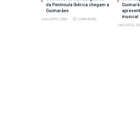
da Península Ibérica chegam a
Guimarã
Guimarães
apresen
musical
6 AGOSTO, 2026
1 MIN READ
5 AGOSTO, 20