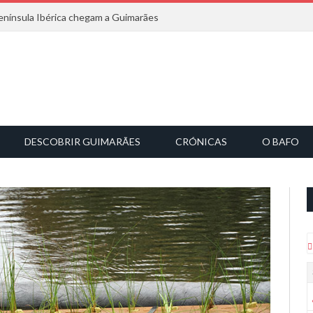
nínsula Ibérica chegam a Guimarães
DESCOBRIR GUIMARÃES
CRÓNICAS
O BAFO