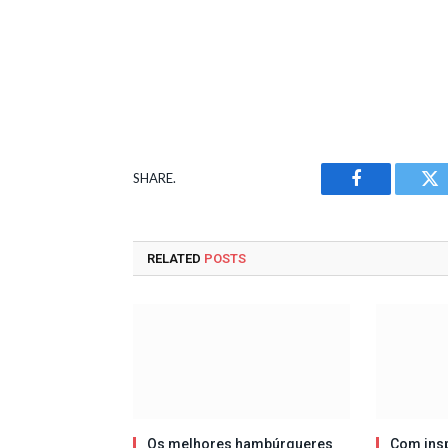
SHARE.
Facebook
Tw
RELATED
POSTS
Os melhores hambúrgueres
Com insp