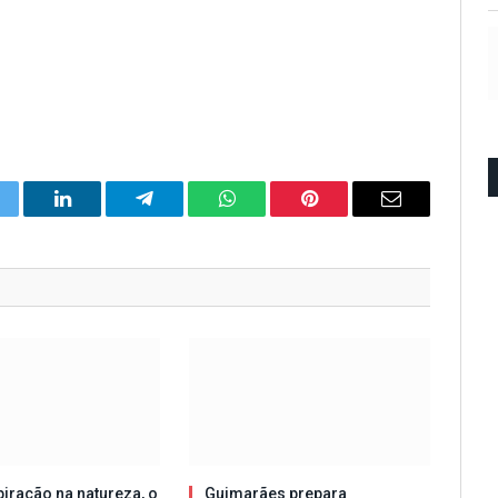
itter
LinkedIn
Telegram
WhatsApp
Pinterest
Email
iração na natureza, o
Guimarães prepara