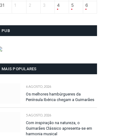
31
1
2
3
4
5
6
PUB
MAIS POPULARES
6 AGOSTO, 2026
Os melhores hambúrgueres da
Península Ibérica chegam a Guimarães
5 AGOSTO, 2026
Com inspiração na natureza, o
Guimarães Clássico apresenta-se em
harmonia musical